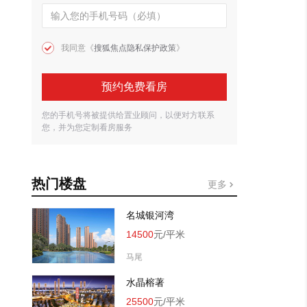
我同意《
搜狐焦点隐私保护政策
》
预约免费看房
您的手机号将被提供给置业顾问，以便对方联系
您，并为您定制看房服务
热门楼盘
更多
名城银河湾
14500
元/平米
马尾
水晶榕著
25500
元/平米