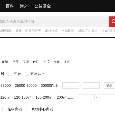
百科
海外
公益基金
城银河湾
首开中庚·香开连天
闽越水镇
水晶榕著
旭辉·江山雲出
大东海江
闽清
平潭
罗源
台江
长乐
永泰
连江
四居
五居
五居以上
-
-25000
25000-30000
30000以上
确定
-
-120㎡
120-150㎡
150-200㎡
200㎡以上
临街商铺
购物中心商铺