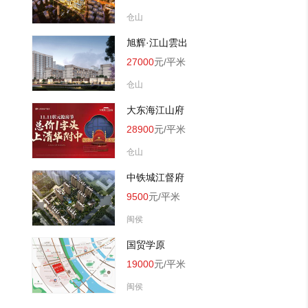
仓山
旭辉·江山雲出
27000
元/平米
仓山
大东海江山府
28900
元/平米
仓山
中铁城江督府
9500
元/平米
闽侯
国贸学原
19000
元/平米
闽侯