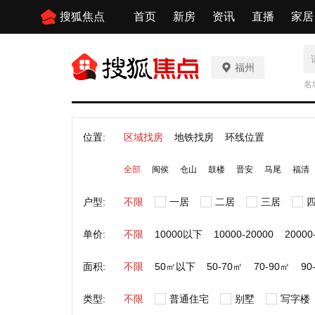
搜狐焦点
首页
新房
资讯
直播
家居
福州
名
位置:
区域找房
地铁找房
环线位置
全部
闽侯
仓山
鼓楼
晋安
马尾
福清
户型:
不限
一居
二居
三居
单价:
不限
10000以下
10000-20000
20000
面积:
不限
50㎡以下
50-70㎡
70-90㎡
90
类型:
不限
普通住宅
别墅
写字楼