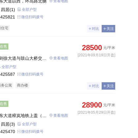
东大道以西，环岛路北侧
查看地图
 四居(1)
全部户型
 425821
微信扫码拨号
通住宅
对比
关注
28500
在售
元/平米
[2021年09月19日开盘]
则徐大道与鼓山大桥交汇
查看地图
全部户型
 425587
微信扫码拨号
商务公寓
商办楼
对比
关注
28900
在售
元/平米
[2021年05月29日开盘]
东大道樟岚地铁上盖（地
查看地图
 四居(3)
全部户型
 425470
微信扫码拨号