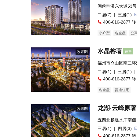
闽侯荆溪东大道53号
二居(7)
| 三居(1)
400-616-2877 转
小户型
名企盘
公
水晶榕著
在售
效果图
福州市仓山区南二环
二居(1)
| 三居(1)
|
400-616-2877 转
名企盘
普通住宅
龙湖·云峰原著
效果图
五四北杨廷水库南侧
三居(1)
| 四居(3)
400-616-2877 转