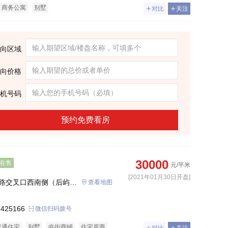
商务公寓
别墅
对比
关注
向区域
向价格
机号码
预约免费看房
30000
在售
元/平米
[2021年01月30日开盘]
路交叉口西南侧（后屿路
查看地图
 425166
微信扫码拨号
普通住宅
别墅
临街商铺
住宅底商