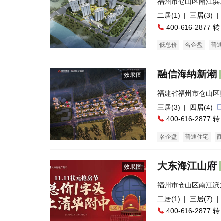
福州市仓山区南江滨
二居(1)
| 三居(3)
|
400-616-2877 转
低总价
名企盘
普
融信海纳新潮
效果图
福建省福州市仓山区
处后坂小学旁
三居(3)
| 四居(4)
400-616-2877 转
名企盘
普通住宅
大东海江山府
效果图
福州市仓山区南江滨
铁6号线樟岚出口）
二居(1)
| 三居(7)
|
400-616-2877 转