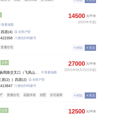
对比
关注
14500
售
元/平米
[2020年开盘]
查看地图
 四居(4)
全部户型
 422358
微信扫码拨号
普通住宅
对比
关注
27000
在售
元/平米
[2021年06月25日开盘]
杨周路交叉口（飞凤山公
查看地图
三居(2)
| 四居(2)
全部户型
 413847
微信扫码拨号
产
普通住宅
花园洋房
别墅
住宅底商
对比
关注
12500
在售
元/平米