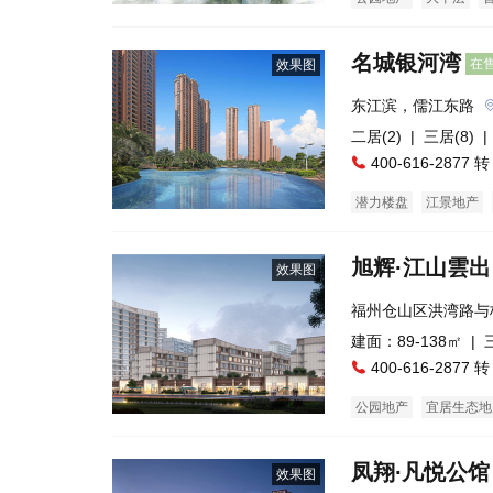
名城银河湾
在
效果图
东江滨，儒江东路
二居(2)
| 三居(8)
|
400-616-2877 转
潜力楼盘
江景地产
旭辉·江山雲出
效果图
福州仓山区洪湾路与
园旁）
建面：89-138㎡ |
400-616-2877 转
公园地产
宜居生态地
凤翔∙凡悦公馆
效果图