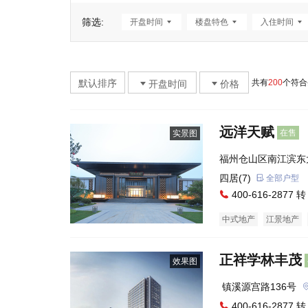
筛选:
开盘时间
楼盘特色
入住时间
默认排序
共有
200
个符合
开盘时间
价格
远洋天赋
在售
实景图
福州仓山区南江滨东
对面，花园酒店地块
四居(7)
全部户型
400-616-2877 转
中式地产
江景地产
别墅
正祥学林丰茂
效果图
 镇溪源宫路136号
400-616-2877 转