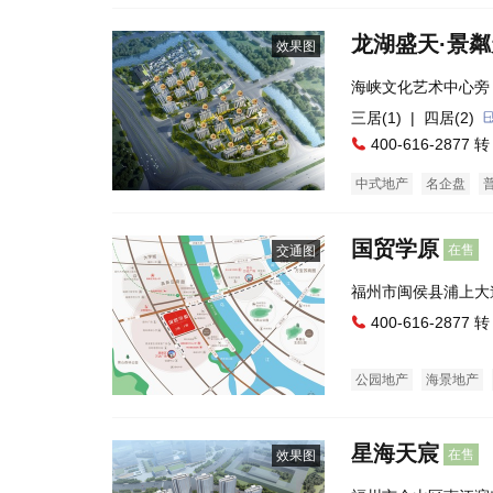
龙湖盛天·景
效果图
海峡文化艺术中心旁
三居(1)
| 四居(2)
400-616-2877 转
中式地产
名企盘
国贸学原
在售
交通图
福州市闽侯县浦上大
400-616-2877 转
公园地产
海景地产
酒店式公寓
星海天宸
在售
效果图