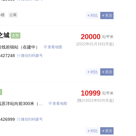
办楼
公寓
对比
关注
之城
20000
在售
元/平米
[2022年01月16日开盘]
仓山南城峰路地铁5号线前锦站（在建中） 
查看地图
 427248
微信扫码拨号
对比
关注
10999
售
元/平米
[预计2021年03月开盘]
苏洋站向前300米（金
查看地图
 426999
微信扫码拨号
对比
关注