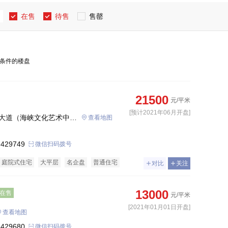
在售
待售
售罄
条件的楼盘
21500
元/平米
[预计2021年06月开盘]
大道（海峡文化艺术中心
查看地图
旁）
 429749
微信扫码拨号
庭院式住宅
大平层
名企盘
普通住宅
对比
关注
13000
在售
元/平米
[2021年01月01日开盘]
查看地图
 429680
微信扫码拨号