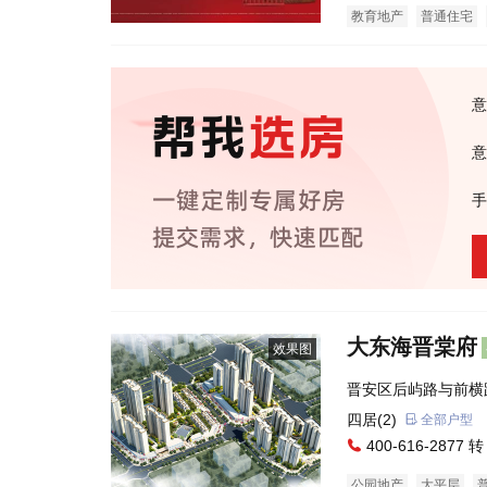
教育地产
普通住宅
意
意
手
大东海晋棠府
效果图
晋安区后屿路与前横
口公交站旁）
四居(2)
全部户型
400-616-2877 转
公园地产
大平层