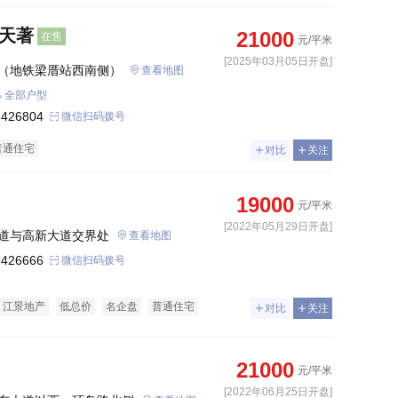
粼天著
21000
在售
元/平米
[2025年03月05日开盘]
（地铁梁厝站西南侧）
查看地图
全部户型
 426804
微信扫码拨号
普通住宅
对比
关注
19000
元/平米
[2022年05月29日开盘]
道与高新大道交界处
查看地图
 426666
微信扫码拨号
江景地产
低总价
名企盘
普通住宅
对比
关注
21000
元/平米
[2022年06月25日开盘]