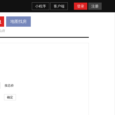
小程序
客户端
登录
注册
地图找房
山府
按总价
确定