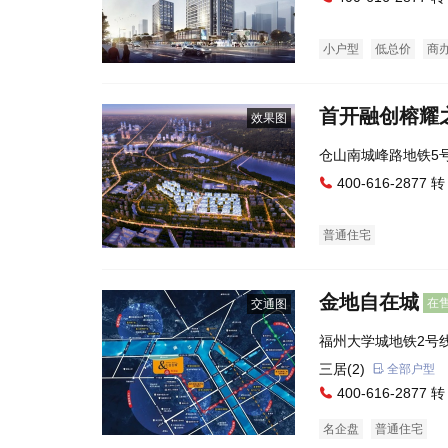
小户型
低总价
商
首开融创榕耀
效果图
400-616-2877 转
普通住宅
金地自在城
在
交通图
福州大学城地铁2号线
地自在城营销中心）
三居(2)
全部户型
400-616-2877 转
名企盘
普通住宅