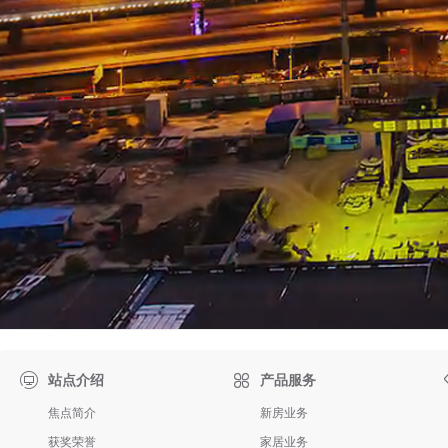

站点介绍
产品服务
焦点简介
新房业务
获奖荣誉
家居业务