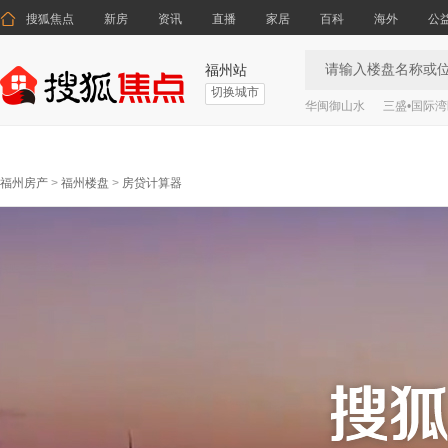

搜狐焦点
新房
资讯
直播
家居
百科
海外
公
福州站
切换城市
华闽御山水
三盛•国际
福州房产
>
福州楼盘
>
房贷计算器