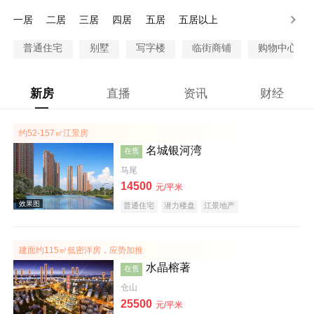
200-300万
300万以上
一居
二居
三居
四居
五居
五居以上
普通住宅
别墅
写字楼
临街商铺
购物中心商
新房
直播
资讯
财经
约52-157㎡江景房
名城银河湾
在售
马尾
14500
元/平米
普通住宅
潜力楼盘
江景地产
建面约115㎡低密洋房，应势加推
水晶榕著
在售
仓山
25500
元/平米