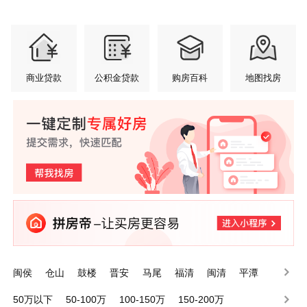
商业贷款
公积金贷款
购房百科
地图找房
闽侯
仓山
鼓楼
晋安
马尾
福清
闽清
平潭
罗源
台江
50万以下
50-100万
100-150万
150-200万