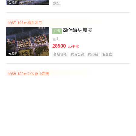
别墅
约87-163㎡精质奢宅
融信海纳新潮
在售
仓山
28500
元/平米
交通图
普通住宅
商务公寓
商办楼
名企盘
约89-159㎡带装修纯四房
远洋天赋
在售
仓山
21500
元/平米
普通住宅
别墅
中式地产
江景地产
效果图
庭院式住宅
大平层
名企盘
约75-115㎡精装小高层在售
龙湖盛天·景粼天著
在售