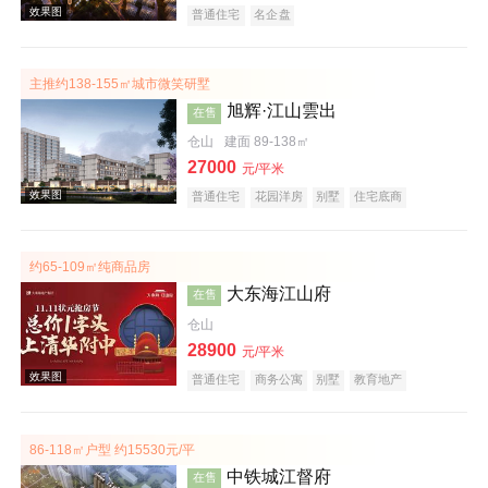
普通住宅
名企盘
主推约138-155㎡城市微笑研墅
效果图
旭辉·江山雲出
在售
仓山
建面 89-138㎡
27000
元/平米
普通住宅
花园洋房
别墅
住宅底商
公园地产
宜居生态地产
约65-109㎡纯商品房
大东海江山府
在售
效果图
仓山
28900
元/平米
普通住宅
商务公寓
别墅
教育地产
86-118㎡户型 约15530元/平
中铁城江督府
在售