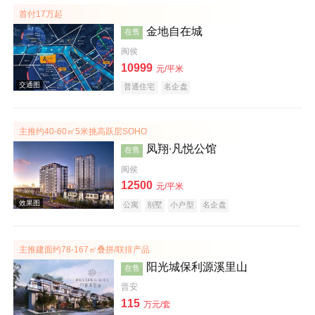
首付17万起
金地自在城
在售
闽侯
10999
元/平米
普通住宅
名企盘
主推约40-60㎡5米挑高跃层SOHO
效果图
凤翔∙凡悦公馆
在售
闽侯
12500
元/平米
公寓
别墅
小户型
名企盘
主推建面约78-167㎡叠拼/联排产品
阳光城保利源溪里山
在售
交通图
晋安
115
万元/套