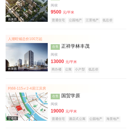
闽侯
9500
效果图
元/平米
普通住宅
公园地产
江景地产
低总价
名企盘
人潮旺铺总价100万起
正祥学林丰茂
在售
闽侯
13000
元/平米
商办楼
公寓
小户型
低总价
效果图
约68-115㎡2-4居江滨房
国贸学原
在售
闽侯
19000
元/平米
普通住宅
酒店式公寓
公园地产
海景地产
江景地产
低总价
名企盘
效果图