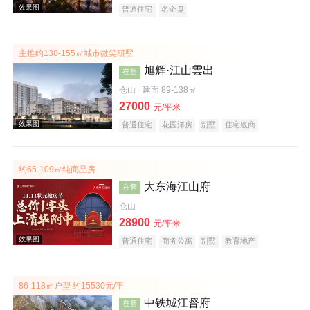
普通住宅
名企盘
主推约138-155㎡城市微笑研墅
效果图
旭辉·江山雲出
在售
仓山
建面 89-138㎡
27000
元/平米
普通住宅
花园洋房
别墅
住宅底商
公园地产
宜居生态地产
约65-109㎡纯商品房
大东海江山府
在售
效果图
仓山
28900
元/平米
普通住宅
商务公寓
别墅
教育地产
86-118㎡户型 约15530元/平
中铁城江督府
在售