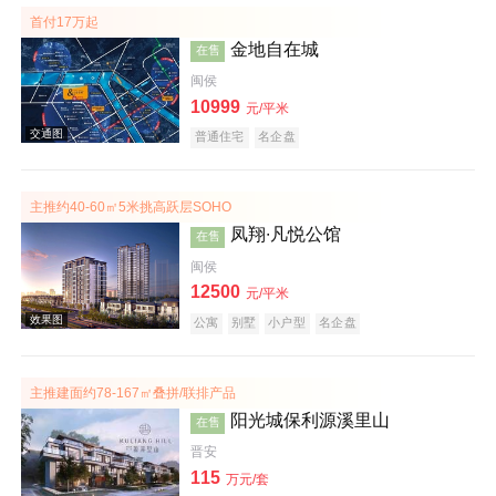
首付17万起
金地自在城
在售
闽侯
10999
元/平米
普通住宅
名企盘
主推约40-60㎡5米挑高跃层SOHO
效果图
凤翔∙凡悦公馆
在售
闽侯
12500
元/平米
公寓
别墅
小户型
名企盘
主推建面约78-167㎡叠拼/联排产品
阳光城保利源溪里山
在售
交通图
晋安
115
万元/套