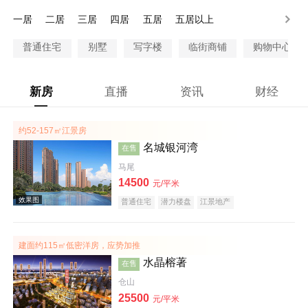
200-300万
300万以上
一居
二居
三居
四居
五居
五居以上
普通住宅
别墅
写字楼
临街商铺
购物中心商
新房
直播
资讯
财经
约52-157㎡江景房
名城银河湾
在售
马尾
14500
元/平米
普通住宅
潜力楼盘
江景地产
建面约115㎡低密洋房，应势加推
水晶榕著
在售
仓山
25500
元/平米