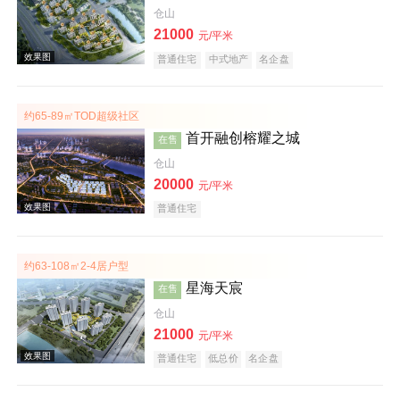
仓山
21000
元/平米
普通住宅
中式地产
名企盘
实景图
约65-89㎡TOD超级社区
首开融创榕耀之城
在售
仓山
20000
元/平米
普通住宅
约63-108㎡2-4居户型
效果图
星海天宸
在售
仓山
21000
元/平米
普通住宅
低总价
名企盘