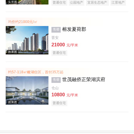
普通住宅
公园地产
宜居生态地产
江景地产
效果图
大平层
名企盘
五证齐全
均价约21000元/㎡
榕发夏荷郡
售罄
晋安
21000
元/平米
普通住宅
效果图
约57-118㎡瞰湖住区，首付35万起
世茂融侨正荣湖滨府
售罄
仓山
10800
元/平米
普通住宅
效果图