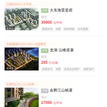
主推约326㎡大平层
大东海晋棠府
在售
实景图
晋安
30000
元/平米
普通住宅
别墅
临街商铺
住宅底商
公园地产
大平层
主推建面约115-125㎡花园叠墅
龙湖·云峰原著
在售
晋安
285
万元/套
效果图
普通住宅
别墅
宜居生态地产
湖景地产
大平层
名企盘
主推约171㎡江山现房
金辉江山铭著
售罄
仓山
27500
元/平米