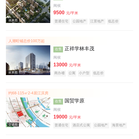
闽侯
9500
效果图
元/平米
普通住宅
公园地产
江景地产
低总价
名企盘
人潮旺铺总价100万起
正祥学林丰茂
在售
闽侯
13000
元/平米
商办楼
公寓
小户型
低总价
效果图
约68-115㎡2-4居江滨房
国贸学原
在售
闽侯
19000
元/平米
普通住宅
酒店式公寓
公园地产
海景地产
江景地产
低总价
名企盘
效果图