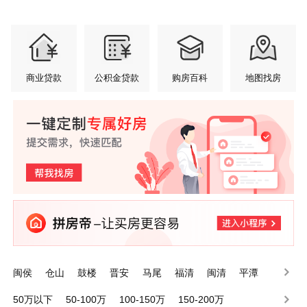
商业贷款
公积金贷款
购房百科
地图找房
闽侯
仓山
鼓楼
晋安
马尾
福清
闽清
平潭
罗源
台江
50万以下
50-100万
100-150万
150-200万