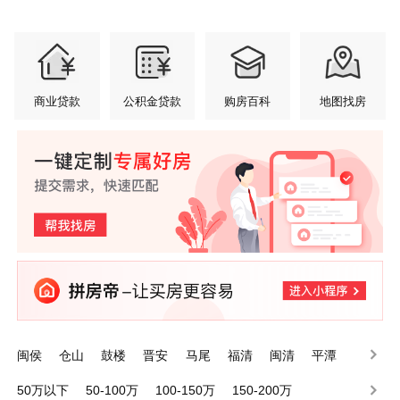
商业贷款
公积金贷款
购房百科
地图找房
闽侯
仓山
鼓楼
晋安
马尾
福清
闽清
平潭
罗源
台江
50万以下
50-100万
100-150万
150-200万