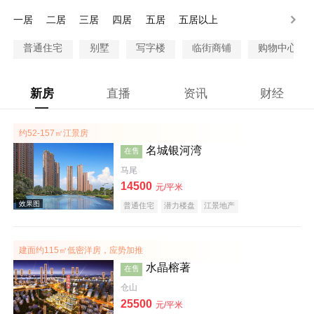
200-300万
300万以上
一居
二居
三居
四居
五居
五居以上
普通住宅
别墅
写字楼
临街商铺
购物中心商
新房
直播
资讯
财经
约52-157㎡江景房
名城银河湾
在售
马尾
14500
元/平米
普通住宅
潜力楼盘
江景地产
建面约115㎡低密洋房，应势加推
水晶榕著
在售
仓山
25500
元/平米