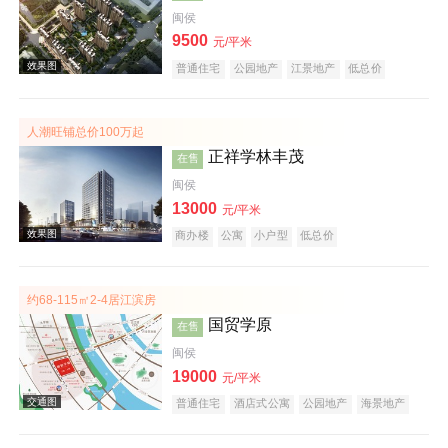
闽侯
9500
效果图
元/平米
普通住宅
公园地产
江景地产
低总价
名企盘
人潮旺铺总价100万起
正祥学林丰茂
在售
闽侯
13000
元/平米
商办楼
公寓
小户型
低总价
效果图
约68-115㎡2-4居江滨房
国贸学原
在售
闽侯
19000
元/平米
普通住宅
酒店式公寓
公园地产
海景地产
江景地产
低总价
名企盘
效果图