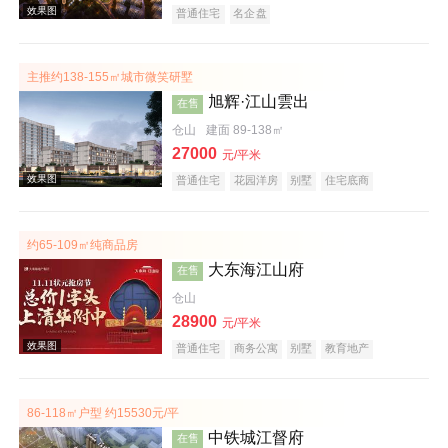
普通住宅
名企盘
主推约138-155㎡城市微笑研墅
效果图
旭辉·江山雲出
在售
仓山
建面 89-138㎡
27000
元/平米
普通住宅
花园洋房
别墅
住宅底商
公园地产
宜居生态地产
约65-109㎡纯商品房
大东海江山府
在售
效果图
仓山
28900
元/平米
普通住宅
商务公寓
别墅
教育地产
86-118㎡户型 约15530元/平
中铁城江督府
在售