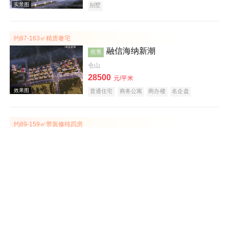
别墅
约87-163㎡精质奢宅
融信海纳新潮
在售
仓山
28500
元/平米
交通图
普通住宅
商务公寓
商办楼
名企盘
约89-159㎡带装修纯四房
远洋天赋
在售
仓山
21500
元/平米
普通住宅
别墅
中式地产
江景地产
效果图
庭院式住宅
大平层
名企盘
约75-115㎡精装小高层在售
龙湖盛天·景粼天著
在售