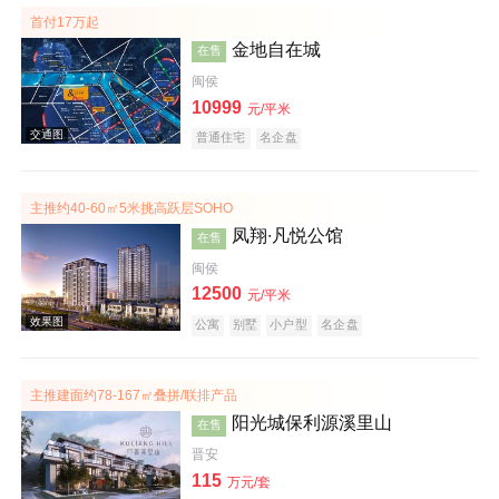
首付17万起
金地自在城
在售
闽侯
10999
元/平米
普通住宅
名企盘
主推约40-60㎡5米挑高跃层SOHO
效果图
凤翔∙凡悦公馆
在售
闽侯
12500
元/平米
公寓
别墅
小户型
名企盘
主推建面约78-167㎡叠拼/联排产品
阳光城保利源溪里山
在售
交通图
晋安
115
万元/套